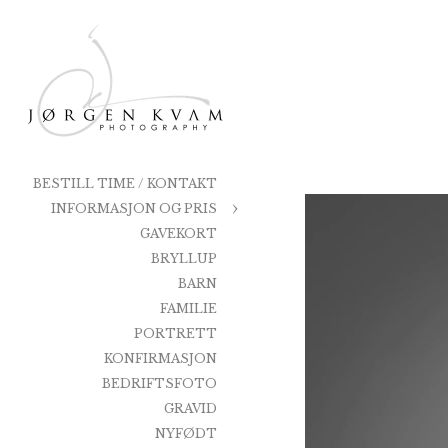
BESTILL TIME / KONTAKT
INFORMASJON OG PRIS
GAVEKORT
BRYLLUP
BARN
FAMILIE
Ofte stil
PORTRETT
KONFIRMASJON
BEDRIFTSFOTO
Har dere ko
GRAVID
Dette er et v
NYFØDT