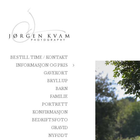
dager. Selvsa
brudepar og b
sammen på fo
Optimalt vil
dokumentere 
det trengs, e
benytte anled
BESTILL TIME / KONTAKT
Vi vil bruke
INFORMASJON OG PRIS
og festen. Na
GAVEKORT
det blir gjor
BRYLLUP
oppleves des
BARN
være uforstyr
FAMILIE
PORTRETT
Til de offis
KONFIRMASJON
softbox og al
BEDRIFTSFOTO
Jeg anbefaler
GRAVID
med lokasjon
alltid et fot
NYFØDT