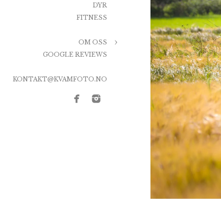
DYR
Om dere gift
FITNESS
blir enig om 
for mye. Dett
OM OSS
Vi bruker et 
GOOGLE REVIEWS
anledninger.
Etter bryllu
KONTAKT@KVAMFOTO.NO
bildene. Vi l
redigert og i 
ønsker. Dere 
ingenting eks
Dersom dere ø
flere leveran
kostpris.
Forøvrig vil 
slik at dere e