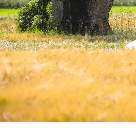
er dere i kirken, snakker vi med presten på 
hvor det er greit at jeg vi kan bevege oss ute
e gjelder også eventuelt andre arenaer dere 
speilreflekskamera som har et stillemodus for
pet bruker vi to uker på redigering og gjenn
everer alle bildene på en passordbeskyttet sid
fullt format slik at dere står fritt til å laste 
bruker disse bildene som dere vil. Dere betal
tra for å eie filene.
nsker hjelp til bestilling av print, så har vi
dører på dette og kan hjelpe dere med bestill
jeg at dere ser gjennom de bildene vi har på 
r trygge på at dere liker det dere ser.