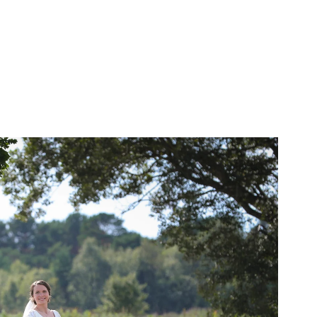
v dere som
kker vi
og
 for mye. Når
vil vi
r seremonien
sultatene om
g med blitz
elst skal
per med
uansett vær.
r en liste
ig. Vi har
t.