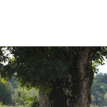
gt skal vi ha med de obligatoriske bildene a
ilder av familie og venner oppstilt. Her sna
rhånd og finner ut hva dere ønsker.
 vi være flue på veggen gjennom hele dagen 
det som skjer uten å avbryte eller regissere
ller vi ser muligheten for et gyldent øyeblikk, 
ningen til å justere litt om nødvendig.
 minst mulig blitz og eksterne lyskilder unde
turlig lys gir i disse omgivelsene de beste re
t riktig og med godt nok utstyr. Fotograferin
suten som forstyrrende under øyeblikk som h
ret.
ielle bryllupsbildene har vi med to studiolam
t nødvendig utstyr for å gi optimale forhold 
 alltid å ta bilder utendørs uansett vær, og ha
er vi kan bruke som er under tak om nødvend
ostudio tilgjengelig om om vi skulle trenge de