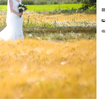
forhånd og
n å forstyrre
skal være på.
 slike
omgang av
e ferdig
ned de dere
er altså
 avtaler med
ingene til
nettsiden,